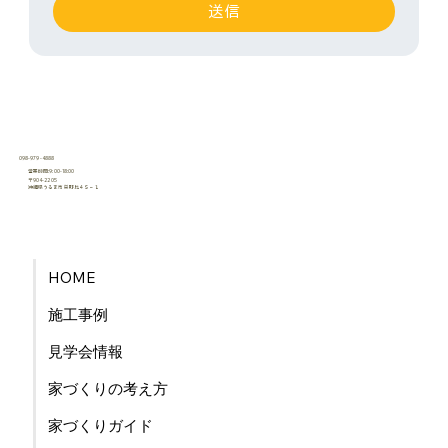
送信
098-979-4888
営業時間:9:00-18:00
〒904-2205
沖縄県うるま市栄野比４５−１
​有限会社うるま産業
HOME
施工事例
見学会情報
家づくりの考え方
家づくりガイド