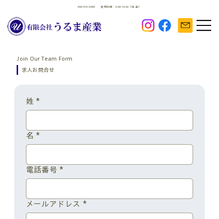
098-979-4888
受付時間：9:00-18:00（月-金）
Join Our Team Form
​求人お問合せ
姓
*
名
*
電話番号
*
メールアドレス
*