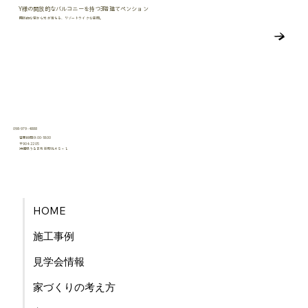
Y様の開放的なバルコニーを持つ3階建てペンション
開放的な窓から光が満ちる、リゾートライクな空間。
098-979-4888
営業時間:9:00-18:00
〒904-2205
沖縄県うるま市栄野比４５−１
​有限会社うるま産業
HOME
施工事例
見学会情報
家づくりの考え方