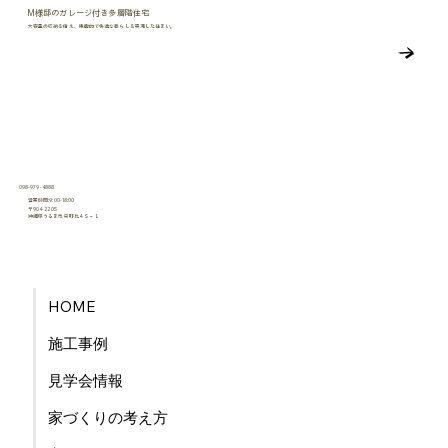
M様邸のガレージ付き多層階住宅
大容量の収納を備え、機能的で快適な暮らしを実現した住まい。
098-979-4888
営業時間:9:00-18:00
〒904-2205
沖縄県うるま市栄野比４５−１
​有限会社うるま産業
HOME
施工事例
見学会情報
家づくりの考え方