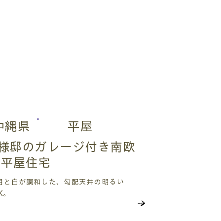
沖縄県
平屋
N様邸のガレージ付き南欧
風平屋住宅
目と白が調和した、勾配天井の明るい
K。