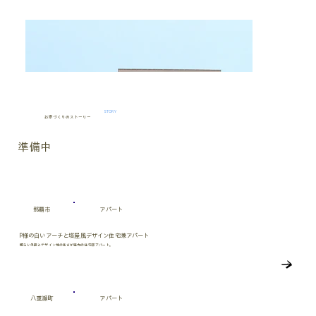
STORY
お家づくりのストーリー
準備中
那覇市
アパート
P様の白いアーチと塔屋風デザイン住宅兼アパート
明るい外観とデザイン性の高さが魅力の住宅兼アパート。
八重瀬町
アパート