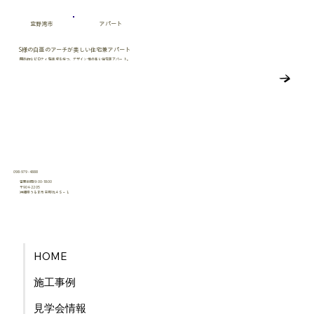
宜野湾市
アパート
S様の白亜のアーチが美しい住宅兼アパート
開放的なピロティ駐車場を持つ、デザイン性の高い住宅兼アパート。
098-979-4888
営業時間:9:00-18:00
〒904-2205
沖縄県うるま市栄野比４５−１
​有限会社うるま産業
HOME
施工事例
見学会情報