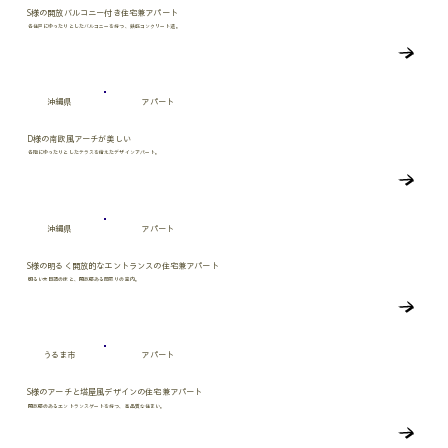
S様の開放バルコニー付き住宅兼アパート
各住戸にゆったりとしたバルコニーを持つ、鉄筋コンクリート造。
沖縄県
アパート
D様の南欧風アーチが美しい
各階にゆったりとしたテラスを備えたデザインアパート。
沖縄県
アパート
S様の明るく開放的なエントランスの住宅兼アパート
明るい木目調の床と、開放感ある間取りの室内。
うるま市
アパート
S様のアーチと塔屋風デザインの住宅兼アパート
開放感のあるエントランスゲートを持つ、高品質な住まい。