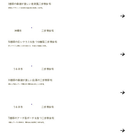
I様邸の曲線が美しい南欧風二世帯住宅
優雅なデザインで各世帯の独立性を確保した邸宅。
沖縄市
二世帯住宅
N様邸の広いテラスを持つ分離型二世帯住宅
広いテラスと明るいLDKを備えた、快適な分離型二世帯。
うるま市
二世帯住宅
H様邸の曲線が美しい白亜の二世帯邸宅
明るい内装とアーチ開口部で開放的な暮らしを実現。
うるま市
二世帯住宅
T様邸のアーチ型ポーチを持つ二世帯住宅
塔屋とアーチが特徴の、開放的な南欧風二世帯住宅。