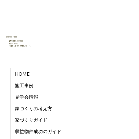
098-979-4888
営業時間:9:00-18:00
〒904-2205
沖縄県うるま市栄野比４５−１
​有限会社うるま産業
HOME
施工事例
見学会情報
家づくりの考え方
家づくりガイド
​収益物件成功のガイド