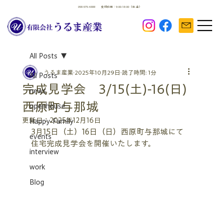
098-979-4888
受付時間：9:00-18:00（月-金）
All Posts
うるま産業
2025年10月29日
読了時間: 1分
All Posts
完成見学会 3/15(土)-16(日)
news
西原町与那城
openhouse
更新日：
2025年12月16日
Happy-Family
3月15日（土）16日（日）西原町与那城にて
events
住宅完成見学会を開催いたします。
interview
work
Blog