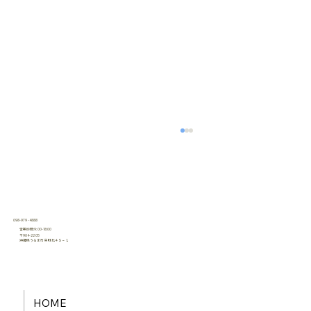
098-979-4888
営業時間:9:00-18:00
〒904-2205
沖縄県うるま市栄野比４５−１
​有限会社うるま産業
南風原町神里にて完成見学会開催！🏠
HOME